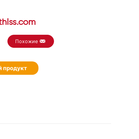
thlss.com
Похожие
й продукт