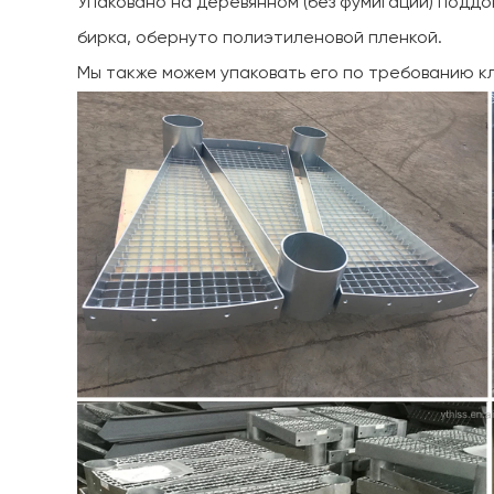
Упаковано на деревянном (без фумигации) подд
бирка, обернуто полиэтиленовой пленкой.
Мы также можем упаковать его по требованию к