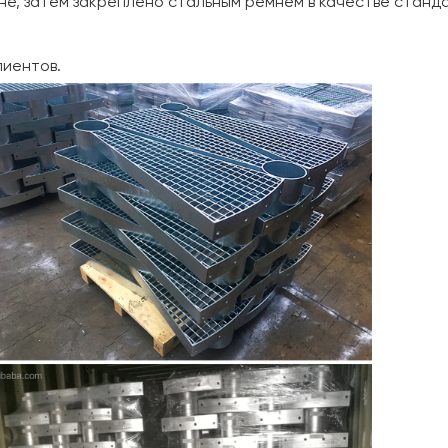
оне, затем закреплено стальным ремнем в качестве станд
лиентов.