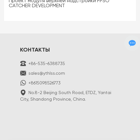
Проект модуля верхней надстройки FPSO
CATCHER DEVELOPMENT
КОНТАКТЫ
+86-535-6388735
sales@ythlss.com
+8615098526773
No.8-2 Beijing South Road, ETDZ, Yantai
City, Shandong Province, China.