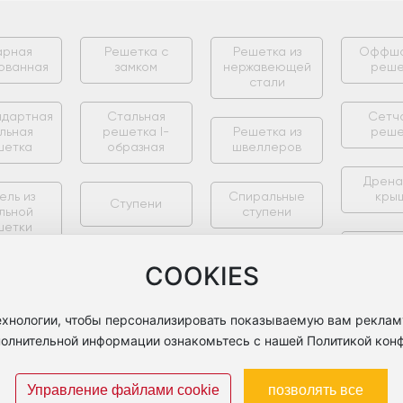
арная
Решетка с
Решетка из
Оффшо
ованная
замком
нержавеющей
реше
стали
ндартная
Стальная
Сетч
льная
решетка I-
Решетка из
реше
шетка
образная
швеллеров
Дрена
ель из
Спиральные
кры
Ступени
льной
ступени
шетки
Крепл
Полый шар из
кли
Стойка
COOKIES
стали/
рила
нержавеющей
стали
технологии, чтобы персонализировать показываемую вам реклам
полнительной информации ознакомьтесь с нашей Политикой конф
Управление файлами cookie
позволять все