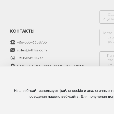
Св
оцинк
КОНТАКТЫ
Неста
ста
ре
+86-535-6388735
sales@ythlss.com
Пан
+8615098526773
ста
ре
No.8-2 Beijing South Road, ETDZ, Yantai
City, Shandong Province, China.
Пе
Наш веб-сайт использует файлы cookie и аналогичные 
посещения нашего веб-сайта. Для получения до