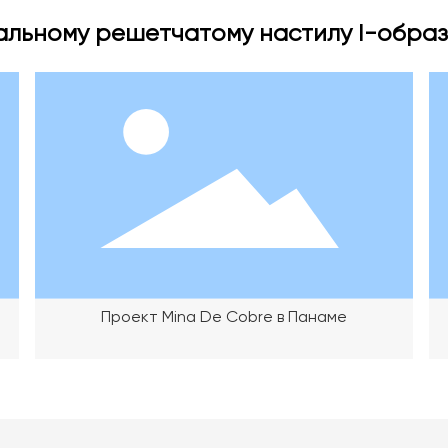
альному решетчатому настилу I-обра
Проект Mina De Cobre в Панаме