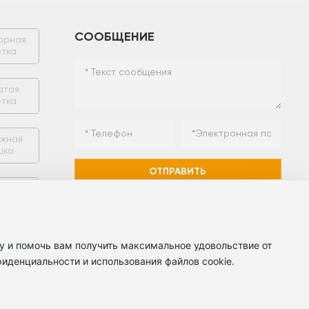
СООБЩЕНИЕ
рная
тка
атая
тка
жная
шка
ОТПРАВИТЬ
ение
пов
у и помочь вам получить максимальное удовольствие от
иденциальности и использования файлов cookie.